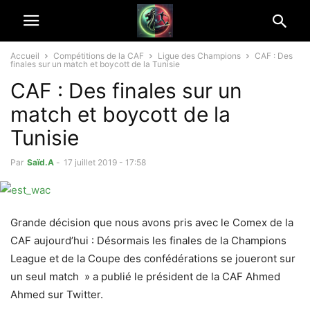
Accueil
Compétitions de la CAF
Ligue des Champions
CAF : Des
finales sur un match et boycott de la Tunisie
CAF : Des finales sur un
match et boycott de la
Tunisie
Par
Saïd.A
-
17 juillet 2019 - 17:58
Grande décision que nous avons pris avec le Comex de la
CAF aujourd’hui : Désormais les finales de la Champions
League et de la Coupe des confédérations se joueront sur
un seul match » a publié le président de la CAF Ahmed
Ahmed sur Twitter.