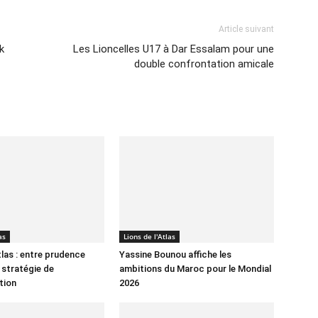
Article suivant
k
Les Lioncelles U17 à Dar Essalam pour une
double confrontation amicale
as
Lions de l'Atlas
tlas : entre prudence
Yassine Bounou affiche les
 stratégie de
ambitions du Maroc pour le Mondial
tion
2026