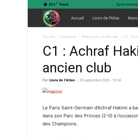
C
28.3
Sport maroca
Rabat
Lions
Accueil
Lions de l’Atlas
Maro
de
Accueil
Actualité
Marocains du Monde
C1 : Ach
C1 : Achraf Hak
l
ancien club
Atlas
Par
Lions de l'Atlas
-
20 septembre 2023 - 10:34
Le Paris Saint-Germain d’Achraf Hakimi a ba
dans son Parc des Princes (2-0) à l’occasion
des Champions.