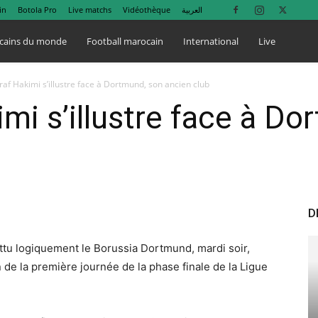
in
Botola Pro
Live matchs
Vidéothèque
العربية
cains du monde
Football marocain
International
Live
raf Hakimi s’illustre face à Dortmund, son ancien club
imi s’illustre face à Do
D
ttu logiquement le Borussia Dortmund, mardi soir,
 de la première journée de la phase finale de la Ligue