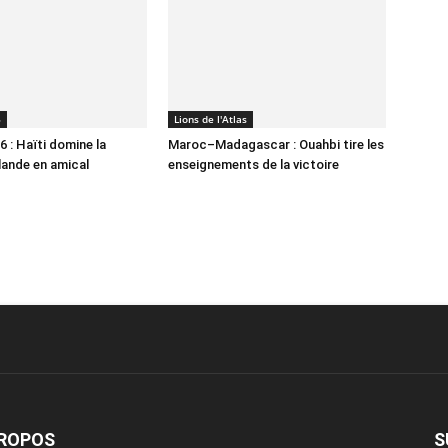
6
Lions de l'Atlas
 : Haïti domine la
Maroc–Madagascar : Ouahbi tire les
lande en amical
enseignements de la victoire
PROPOS
S