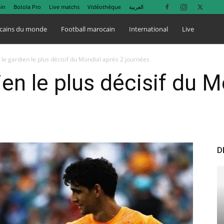
in
Botola Pro
Live matchs
Vidéothèque
العربية
cains du monde
Football marocain
International
Live
le gardien le plus décisif du Mondial après 2 journées
ien le plus décisif du M
D