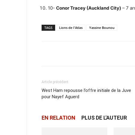
10-
Conor Tracey (Auckland City)
– 7 ar
TAGS
Lions de l'Atlas
Yassine Bounou
Facebook
X
Email
Article précédent
West Ham repousse l’offre initiale de la Juve
pour Nayef Aguerd
EN RELATION
PLUS DE L'AUTEUR