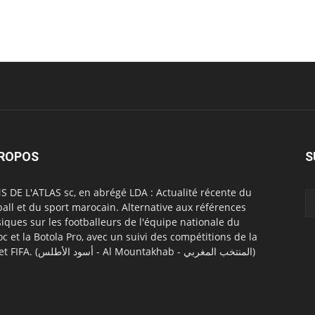
PROPOS
S
S DE L'ATLAS sc, en abrégé LDA : Actualité récente du
ball et du sport marocain. Alternative aux références
siques sur les footballeurs de l'équipe nationale du
c et la Botola Pro, avec un suivi des compétitions de la
CAF et FIFA. (أسود الأطلس - Al Mountakhab - المنتخب المغربي)