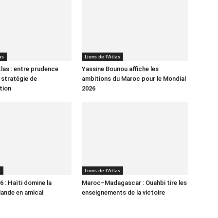
as
Lions de l'Atlas
tlas : entre prudence
Yassine Bounou affiche les
 stratégie de
ambitions du Maroc pour le Mondial
tion
2026
6
Lions de l'Atlas
 : Haïti domine la
Maroc–Madagascar : Ouahbi tire les
lande en amical
enseignements de la victoire