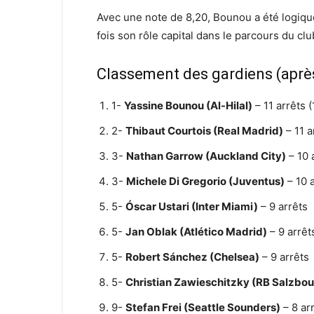
Avec une note de 8,20, Bounou a été logi
fois son rôle capital dans le parcours du cl
Classement des gardiens (après
1-
Yassine Bounou (Al-Hilal)
– 11 arrêts (
2-
Thibaut Courtois (Real Madrid)
– 11 a
3-
Nathan Garrow (Auckland City)
– 10 
3-
Michele Di Gregorio (Juventus)
– 10 
5-
Óscar Ustari (Inter Miami)
– 9 arrêts
5-
Jan Oblak (Atlético Madrid)
– 9 arrêt
5-
Robert Sánchez (Chelsea)
– 9 arrêts
5-
Christian Zawieschitzky (RB Salzbou
9-
Stefan Frei (Seattle Sounders)
– 8 ar