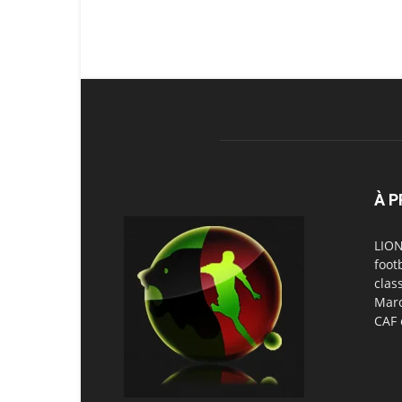
À 
LION
foot
clas
Maro