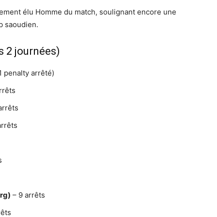
quement élu Homme du match, soulignant encore une
ub saoudien.
 2 journées)
1 penalty arrêté)
rrêts
arrêts
arrêts
s
rg)
– 9 arrêts
rêts