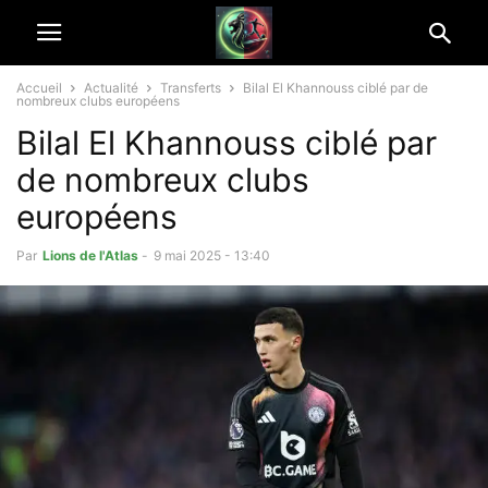
Accueil
Actualité
Transferts
Bilal El Khannouss ciblé par de
nombreux clubs européens
Bilal El Khannouss ciblé par
de nombreux clubs
européens
Par
Lions de l'Atlas
-
9 mai 2025 - 13:40