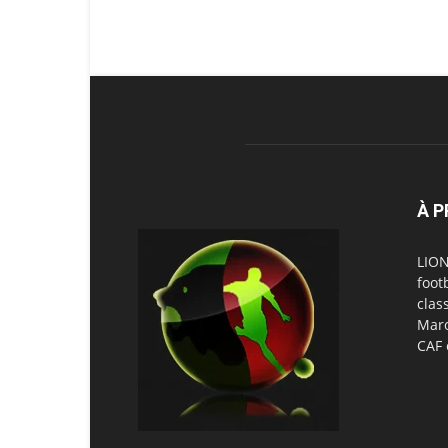
À 
LION
foot
clas
Maro