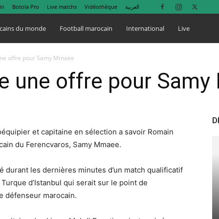
in
Botola Pro
Live matchs
Vidéothèque
العربية
cains du monde
Football marocain
International
Live
une offre pour Samy Mmaee
re une offre pour Sam
D
oéquipier et capitaine en sélection a savoir Romain
ocain du Ferencvaros, Samy Mmaee.
sé durant les dernières minutes d’un match qualificatif
 Turque d’Istanbul qui serait sur le point de
 le défenseur marocain.