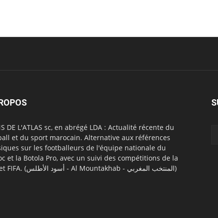
PROPOS
S
S DE L'ATLAS sc, en abrégé LDA : Actualité récente du
ball et du sport marocain. Alternative aux références
siques sur les footballeurs de l'équipe nationale du
c et la Botola Pro, avec un suivi des compétitions de la
CAF et FIFA. (أسود الأطلس - Al Mountakhab - المنتخب المغربي)