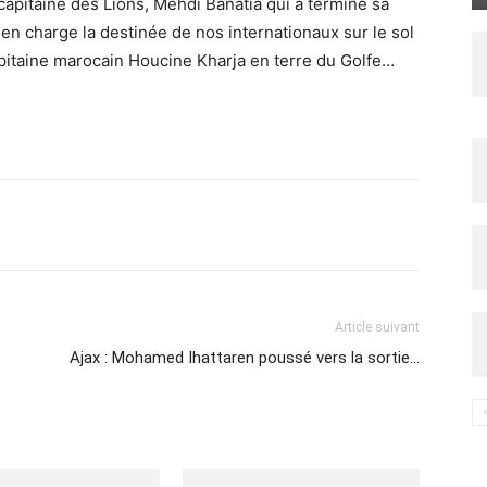
n capitaine des Lions, Mehdi Banatia qui a terminé sa
 en charge la destinée de nos internationaux sur le sol
apitaine marocain Houcine Kharja en terre du Golfe…
Imprimer
Article suivant
Ajax : Mohamed Ihattaren poussé vers la sortie…