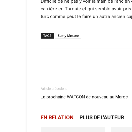
Difficile de ne pas y voir la main de l’ancie
carrière en Turquie et qui semble avoir pris
turc comme peut le faire un autre ancien c
TAGS
Samy Mmaee
Facebook
X
Email
Article précédent
La prochaine WAFCON de nouveau au Maroc
EN RELATION
PLUS DE L'AUTEUR