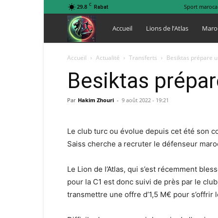
C
29.8
Sport maroca
Rabat
Lions
Accueil
Lions de l’Atlas
Maro
de
Accueil
Actualité
Transferts
Besiktas prépare 
Besiktas prépa
l
Par
Hakim Zhouri
-
9 août 2022 - 19:21
Atlas
Le club turc ou évolue depuis cet été son c
Saiss cherche a recruter le défenseur mar
Le Lion de l’Atlas, qui s’est récemment bles
pour la C1 est donc suivi de près par le club
transmettre une offre d’1,5 M€ pour s’offrir