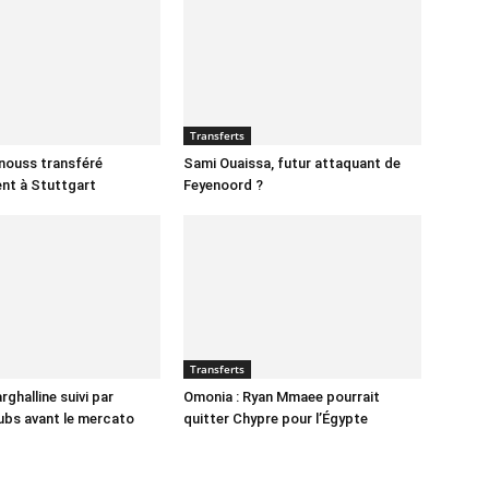
Transferts
nnouss transféré
Sami Ouaissa, futur attaquant de
ent à Stuttgart
Feyenoord ?
Transferts
ghalline suivi par
Omonia : Ryan Mmaee pourrait
lubs avant le mercato
quitter Chypre pour l’Égypte