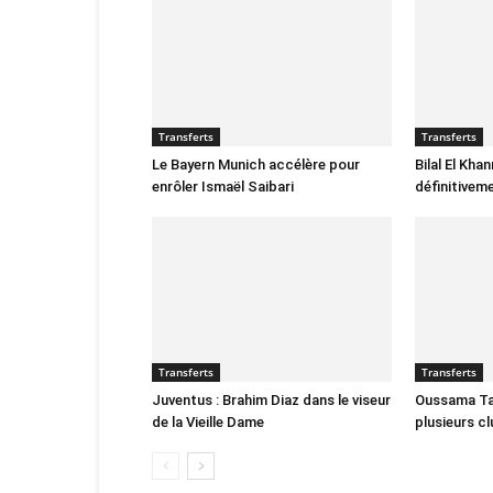
Transferts
Transferts
Le Bayern Munich accélère pour
Bilal El Kha
enrôler Ismaël Saibari
définitivem
Transferts
Transferts
Juventus : Brahim Diaz dans le viseur
Oussama Tar
de la Vieille Dame
plusieurs c