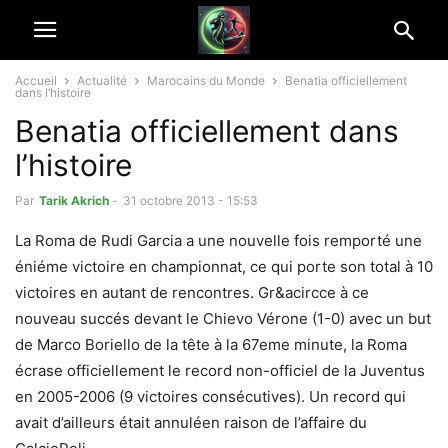
Accueil
Actualité
Marocains du Monde
Benatia officiellement
dans l’histoire
Benatia officiellement dans
l’histoire
Par
Tarik Akrich
-
31 octobre 2013 - 15:53
La Roma de Rudi Garcia a une nouvelle fois remporté une
éniéme victoire en championnat, ce qui porte son total à 10
victoires en autant de rencontres. Gr&acircce à ce
nouveau succés devant le Chievo Vérone (1-0) avec un but
de Marco Boriello de la tête à la 67eme minute, la Roma
écrase officiellement le record non-officiel de la Juventus
en 2005-2006 (9 victoires consécutives). Un record qui
avait d’ailleurs était annulé
en raison de l’affaire du