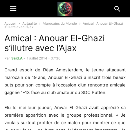
Accueil
Actualité
Marocains du Monde
Amical : Anouar El-Ghazi
s’illutre avec l’Ajax
Amical : Anouar El-Ghazi
s’illutre avec l’Ajax
Par
Saïd.A
-
1 juillet 2014 - 07:30
Grand espoir de l’Ajax Amesterdam, le jeune attaquant
marocain de 19 ans, Anouar El-Ghazi
a inscrit
trois
beaux
buts pour son
compte
à l’occasion d’un rencontre amicale
gagnée 1-13 face au club amateur du SDC Putten.
Elu
le meilleur joueur
,
Anwar
El
Ghazi
avait apprécié
sa
premiére apparition
avec le groupe professionnel
.
«
Je
voulais
surtout
profiter de
ce match
pour montrer
ce que