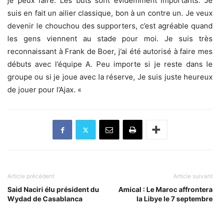
je
peux faire
.
Les buts sont
évidemment
importants
.
Je
suis en fait
un ailier
classique
,
bon
à
un contre un
.
Je veux
devenir le chouchou des supporters
,
c’est agréable
quand
les gens viennent
au stade pour
moi.
Je
suis très
reconnaissant à
Frank
de Boer
,
j’ai été autorisé à faire
mes
débuts
avec l’équipe A
. Peu importe si je reste dans le
groupe ou si je joue avec la réserve
,
Je suis juste
heureux
de jouer
pour l’Ajax
.
«
Article précédent
Article suivant
Said Naciri élu président du
Amical : Le Maroc affrontera
Wydad de Casablanca
la Libye le 7 septembre