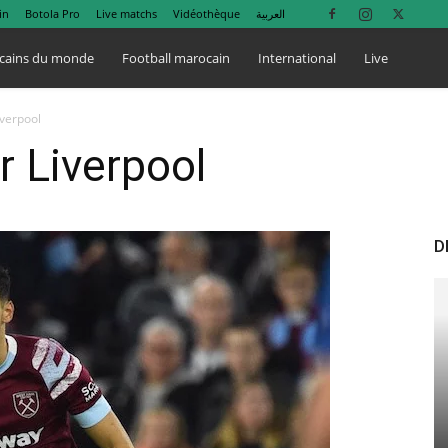
in
Botola Pro
Live matchs
Vidéothèque
العربية
cains du monde
Football marocain
International
Live
iverpool
r Liverpool
D