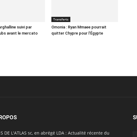
Transferts
ghalline suivi par
Omonia : Ryan Mmaee pourrait
lubs avant le mercato
quitter Chypre pour l’Égypte
PROPOS
S
S DE L'ATLAS sc, en abrégé LDA : Actualité récente du