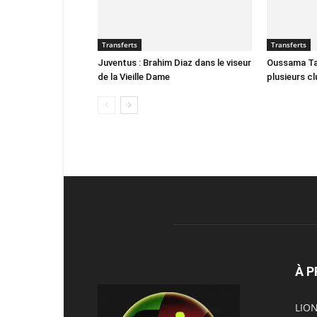
Transferts
Transferts
Juventus : Brahim Diaz dans le viseur
Oussama Tar
de la Vieille Dame
plusieurs c
À 
LION