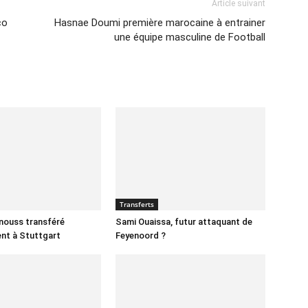
Article suivant
co
Hasnae Doumi première marocaine à entrainer
une équipe masculine de Football
Transferts
nnouss transféré
Sami Ouaissa, futur attaquant de
ent à Stuttgart
Feyenoord ?