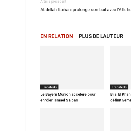
Article précédent
Abdellah Raihani prolonge son bail avec l’Atleti
EN RELATION
PLUS DE L'AUTEUR
Transferts
Transferts
Le Bayern Munich accélère pour
Bilal El Kha
enrôler Ismaël Saibari
définitivem