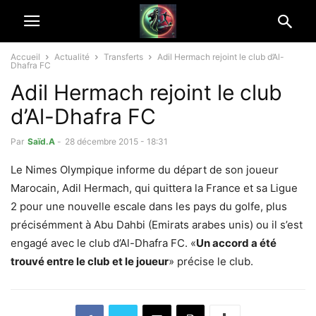
Accueil
Actualité
Transferts
Adil Hermach rejoint le club d’Al-
Dhafra FC
Adil Hermach rejoint le club
d’Al-Dhafra FC
Par
Saïd.A
-
28 décembre 2015 - 18:31
Le Nimes Olympique informe du départ de son joueur
Marocain, Adil Hermach, qui quittera la France et sa Ligue
2 pour une nouvelle escale dans les pays du golfe, plus
précisémment à Abu Dahbi (Emirats arabes unis) ou il s’est
engagé avec le club d’Al-Dhafra FC.
«
Un accord a été
trouvé entre le club et le joueur
»
précise le club.