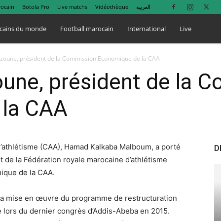
rocain
Botola Pro
Live matchs
Vidéothèque
العربية
cains du monde
Football marocain
International
Live
zoune, président de la Commission Economique de la CAA
une, président de la 
 la CAA
 d’athlétisme (CAA), Hamad Kalkaba Malboum, a porté
D
 de la Fédération royale marocaine d’athlétisme
ique de la CAA.
e la mise en œuvre du programme de restructuration
é lors du dernier congrès d’Addis-Abeba en 2015.