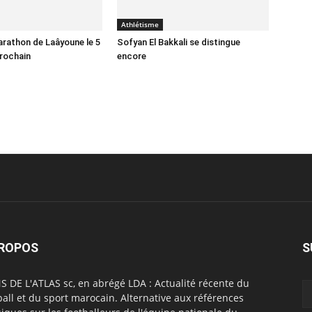
Athlétisme
rathon de Laâyoune le 5
Sofyan El Bakkali se distingue
rochain
encore
PROPOS
S
S DE L'ATLAS sc, en abrégé LDA : Actualité récente du
ball et du sport marocain. Alternative aux références