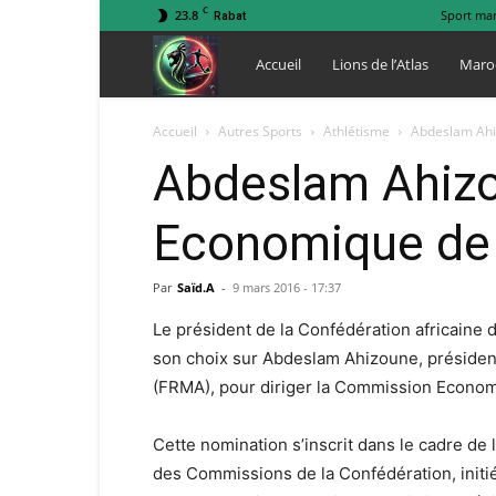
C
23.8
Sport ma
Rabat
Lions
Accueil
Lions de l’Atlas
Maro
de
Accueil
Autres Sports
Athlétisme
Abdeslam Ahi
Abdeslam Ahizo
l
Economique de
Atlas
Par
Saïd.A
-
9 mars 2016 - 17:37
Le président de la Confédération africaine
son choix sur Abdeslam Ahizoune, président
(FRMA), pour diriger la Commission Econom
Cette nomination s’inscrit dans le cadre d
des Commissions de la Confédération, initi