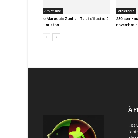
Athlétisme
Athlétisme
le Marocain Zouhair Talbi s’illustre à
23è semi-ma
Houston
novembre p
À 
LION
foot