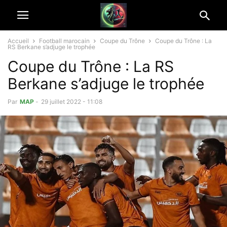
Accueil
Football marocain
Coupe du Trône
Coupe du Trône : La
RS Berkane s’adjuge le trophée
Coupe du Trône : La RS
Berkane s’adjuge le trophée
Par
MAP
-
29 juillet 2022 - 11:08