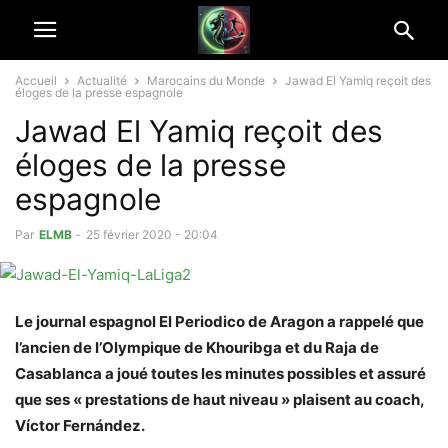
Accueil
Actualité
Marocains du Monde
Jawad El Yamiq reçoit des
éloges de la presse espagnole
Jawad El Yamiq reçoit des
éloges de la presse
espagnole
Par
ELMB
-
25 février 2020 - 20:04
Le journal espagnol El Periodico de Aragon a rappelé que
l’ancien de l’Olympique de Khouribga et du Raja de
Casablanca a joué toutes les minutes possibles et assuré
que ses « prestations de haut niveau » plaisent au coach,
Víctor Fernández.