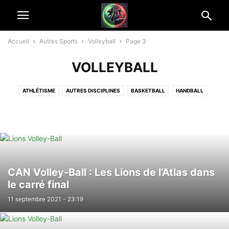
Accueil
Autres Sports
Volleyball
Page 3
VOLLEYBALL
ATHLÉTISME
AUTRES DISCIPLINES
BASKETBALL
HANDBALL
RUGBY
SPORT MÉCANIQUE
SPORTS DE COMBAT
SPORTS ÉQUESTRES
TENNIS
VOLLEYBALL
CAN Volley-Ball : Les Lions de l’Atlas dans
le carré final
11 septembre 2021 - 23:19