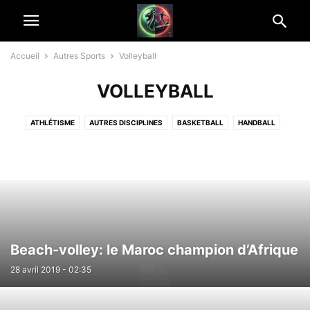
Accueil
Autres Sports
Volleyball
VOLLEYBALL
ATHLÉTISME
AUTRES DISCIPLINES
BASKETBALL
HANDBALL
RUGBY
SPORT MÉCANIQUE
SPORTS DE COMBAT
SPORTS ÉQUESTRES
TENNIS
VOLLEYBALL
Beach-volley: le Maroc champion d’Afrique
28 avril 2019 - 02:35