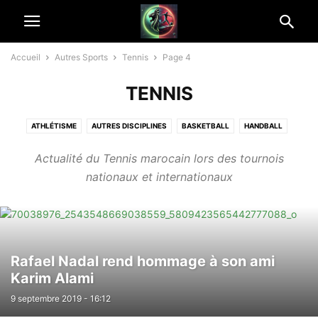
Accueil
Autres Sports
Tennis
Page 4
TENNIS
ATHLÉTISME
AUTRES DISCIPLINES
BASKETBALL
HANDBALL
RUGBY
SPORT MÉCANIQUE
SPORTS DE COMBAT
Actualité du Tennis marocain lors des tournois
SPORTS ÉQUESTRES
TENNIS
VOLLEYBALL
nationaux et internationaux
Rafael Nadal rend hommage à son ami
Karim Alami
9 septembre 2019 - 16:12