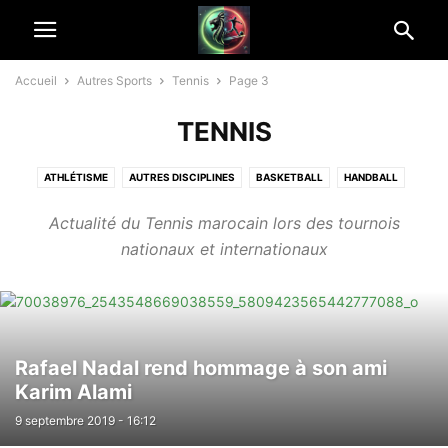
Accueil
Autres Sports
Tennis
Page 3
TENNIS
ATHLÉTISME
AUTRES DISCIPLINES
BASKETBALL
HANDBALL
RUGBY
SPORT MÉCANIQUE
SPORTS DE COMBAT
Actualité du Tennis marocain lors des tournois
SPORTS ÉQUESTRES
TENNIS
VOLLEYBALL
nationaux et internationaux
Rafael Nadal rend hommage à son ami
Karim Alami
9 septembre 2019 - 16:12