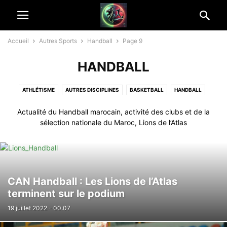
Accueil
Autres Sports
Handball
Page 9
HANDBALL
ATHLÉTISME
AUTRES DISCIPLINES
BASKETBALL
HANDBALL
RUGBY
SPORT MÉCANIQUE
SPORTS DE COMBAT
Actualité du Handball marocain, activité des clubs et de la
SPORTS ÉQUESTRES
TENNIS
VOLLEYBALL
sélection nationale du Maroc, Lions de l’Atlas
CAN Handball : Les Lions de l’Atlas
terminent sur le podium
19 juillet 2022 - 00:07