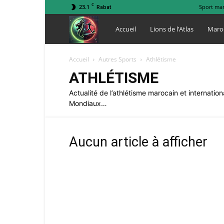
C
23.1
Sport ma
Rabat
Lions
Accueil
Lions de l’Atlas
Maro
de
Accueil
Autres Sports
Athlétisme
ATHLÉTISME
l
Actualité de l’athlétisme marocain et interna
Mondiaux…
Atlas
Aucun article à afficher