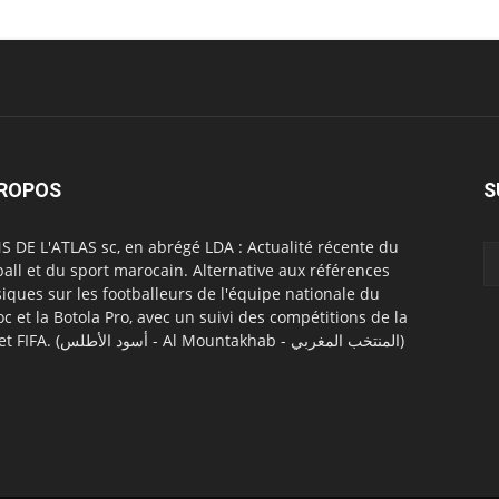
PROPOS
S
S DE L'ATLAS sc, en abrégé LDA : Actualité récente du
ball et du sport marocain. Alternative aux références
siques sur les footballeurs de l'équipe nationale du
c et la Botola Pro, avec un suivi des compétitions de la
CAF et FIFA. (أسود الأطلس - Al Mountakhab - المنتخب المغربي)