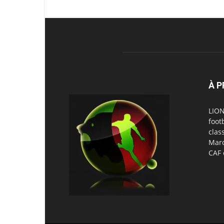
À 
LION
foot
clas
Maro