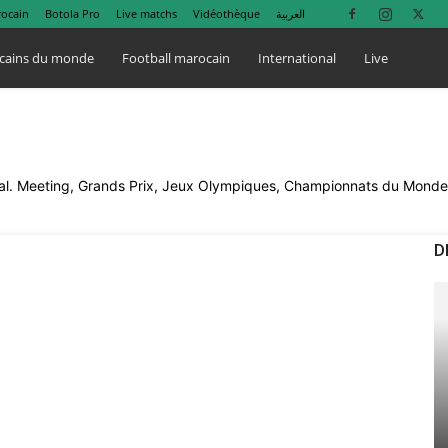
rocain
Botola Pro
Live matchs
Vidéothèque
العربية
cains du monde
Football marocain
International
Live
tional. Meeting, Grands Prix, Jeux Olympiques, Championnats du Mond
D