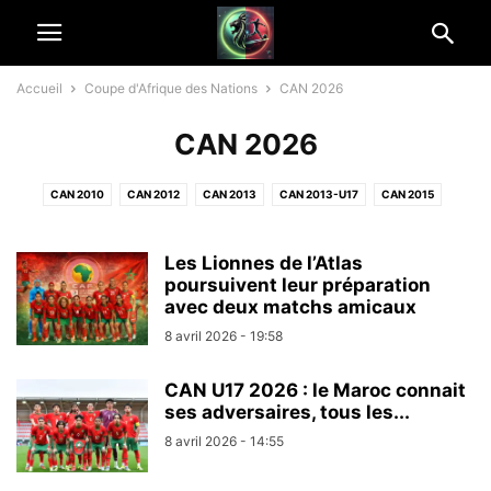
Accueil
Coupe d'Afrique des Nations
CAN 2026
CAN 2026
CAN 2010
CAN 2012
CAN 2013
CAN 2013-U17
CAN 2015
CAN 2021
CAN 2022
CAN 2023
CAN 2025
CAN 2026
CAN EGYPTE 2019
CAN GABON 2017
CHAN
CHAN 2014
Les Lionnes de l’Atlas
poursuivent leur préparation
avec deux matchs amicaux
8 avril 2026 - 19:58
CAN U17 2026 : le Maroc connait
ses adversaires, tous les...
8 avril 2026 - 14:55