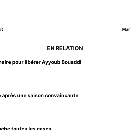
ut
Mar
EN RELATION
naire pour libérer Ayyoub Bouaddi
le après une saison convaincante
coche toutes les cases...