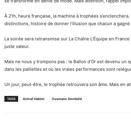
se transforme en défilé de mode. Mais attention, rappel impor
À 21h, heure française, la machine à trophées s’enclenchera.
distinctions, histoire de donner l’illusion que chacun a gagn
La soirée sera retransmise sur La Chaîne L’Équipe en France 
juste valeur.
Mais ne nous y trompons pas : le Ballon d’Or est devenu un spe
dans les paillettes et où les vraies performances sont relég
Un jour, peut-être, le trophée retrouvera son âme. Mais en att
TAGS
Achraf Hakimi
Ousmane Dembélé