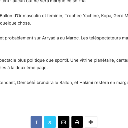
tant : aucun but ne sera marqué ce soir-là.
 Ballon d’Or masculin et féminin, Trophée Yachine, Kopa, Gerd 
é quelque chose.
et probablement sur Arryadia au Maroc. Les téléspectateurs mar
ctacle plus politique que sportif. Une vitrine planétaire, certes
uées à la deuxième page.
endant, Dembélé brandira le Ballon, et Hakimi restera en marge c