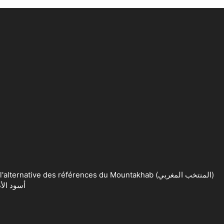
ve des références du Mountakhab (المنتخب المغربي)
ard de 360° sur le sport Marocain. أسود الأطلس